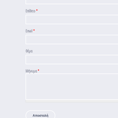
Επίθετο
*
Email
*
Θέμα
Μήνυμα
*
CAPTCHA
This question is for testing whether or not you are a human visitor