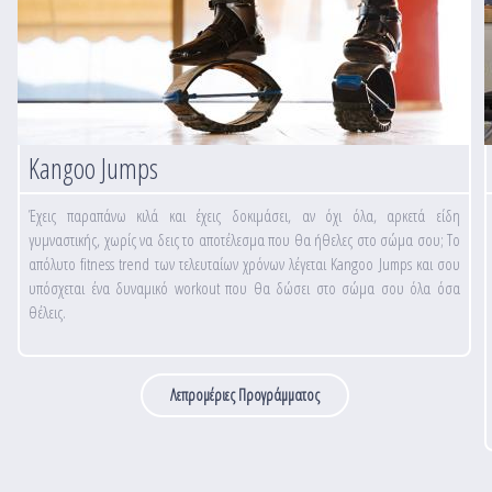
Kangoo Jumps
Έχεις παραπάνω κιλά και έχεις δοκιμάσει, αν όχι όλα, αρκετά είδη
γυμναστικής, χωρίς να δεις το αποτέλεσμα που θα ήθελες στο σώμα σου; Το
απόλυτο fitness trend των τελευταίων χρόνων λέγεται Kangoo Jumps και σου
υπόσχεται ένα δυναμικό workout που θα δώσει στο σώμα σου όλα όσα
θέλεις.
Λεπρομέριες Προγράμματος