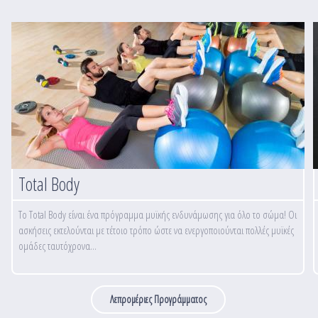
Total Body
Το Total Body είναι ένα πρόγραμμα μυϊκής ενδυνάμωσης για όλο το σώμα! Οι
ασκήσεις εκτελούνται με τέτοιο τρόπο ώστε να ενεργοποιούνται πολλές μυϊκές
ομάδες ταυτόχρονα...
Λεπρομέριες Προγράμματος