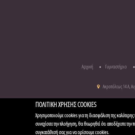
Αρχική
Γυμναστήριο
Ακροπόλεως 14 Α, Αιγ
ΠΟΛΙΤΙΚΗ ΧΡΗΣΗΣ COOKIES
Χρησιμοποιούμε cookies για τη διασφάλιση της καλύτερης 
συνεχίσετε την πλοήγηση, θα θεωρηθεί ότι αποδέχεστε την πο
Feeling Fit | Γυμναστήριο - Sp
συγκατάθεσή σας για να ορίσουμε cookies.