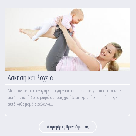
Άσκηση και λοχεία
Μετά τον τοκετό η ανάγκη για εκγύμναση του σώματος γίνεται επιτακτική. Σε
αυτή την περίοδο το μωρό σας σάς χρειάζεται περισσότερο από ποτέ, γι'
αυτό κάθε μαμά οφείλει να...
Λεπρομέριες Προγράμματος