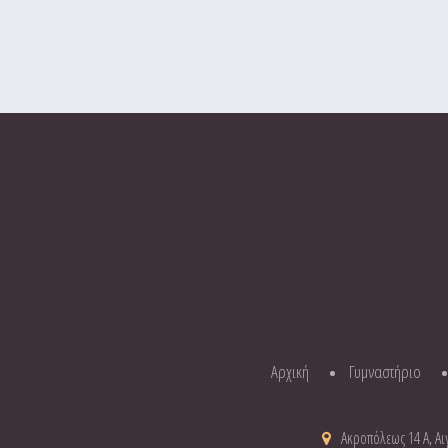
Αρχική
Γυμναστήριο
Ακροπόλεως 14 Α, Αιγ