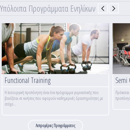
Υπόλοιπα Προγράμματα Ενηλίκων
Functional Training
Semi 
Η λειτουργική προπόνηση είναι ένα πρόγραμμα γυμναστικής που
Πρόκειται
βασίζεται σε κινήσεις που αφορούν καθημερινές δραστηριότητες με
προπόνηση
στόχο...
Λεπρομέριες Προγράμματος