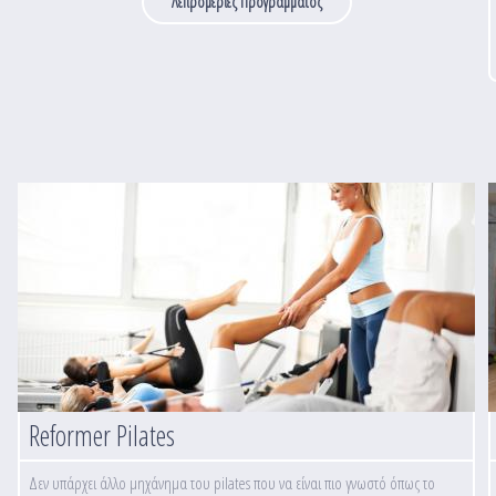
Λεπρομέριες Προγράμματος
Reformer Pilates
Δεν υπάρχει άλλο μηχάνημα του pilates που να είναι πιο γνωστό όπως το