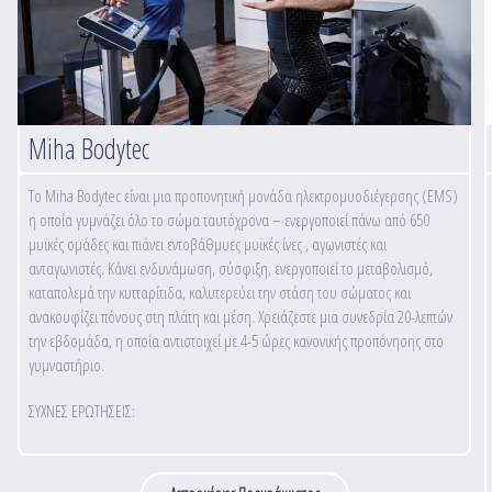
Miha Bodytec
To Miha Bodytec είναι μια προπονητική μονάδα ηλεκτρομυοδιέγερσης (EMS)
η οποία γυμνάζει όλο το σώμα ταυτόχρονα – ενεργοποιεί πάνω από 650
μυϊκές ομάδες και πιάνει εντοβάθμυες μυϊκές ίνες , αγωνιστές και
ανταγωνιστές. Κάνει ενδυνάμωση, σύσφιξη, ενεργοποιεί το μεταβολισμό,
καταπολεμά την κυτταρίτιδα, καλυτερεύει την στάση του σώματος και
ανακουφίζει πόνους στη πλάτη και μέση. Χρειάζεστε μια συνεδρία 20-λεπτών
την εβδομάδα, η οποία αντιστοιχεί με 4-5 ώρες κανονικής προπόνησης στο
γυμναστήριο.
ΣΥΧΝΕΣ ΕΡΩΤΗΣΕΙΣ: