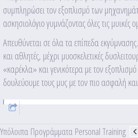
συμπληρώσει τον εξοπλισμό των μηχανημάτ
ασκησιολόγιο γυμνάζοντας όλες τις μυικές ο
Απευθύνεται σε όλα τα επίπεδα εκγύμναση
και αθλητές, μέχρι μυοσκελετικές δυσλειτουρ
«καρέκλα» και γενικότερα με τον εξοπλισμό 
δουλεύουμε τους μυς με τον πιο ασφαλή κα
Υπόλοιπα Προγράμματα Personal Training