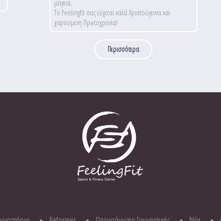
μαγεια..
Το Feelingfit σας εύχεται καλά Χριστούγεννα και
χαρουμενη Πρωτοχρονια!
Περισσότερα
υμναστήριο
Reformer
Προγράμματα Γυμναστικής
Νέα