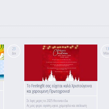
23
13
Δεκ
Μάι
Το Feelingfit σας εύχεται καλά Χριστούγεννα
και χαρουμενη Πρωτοχρονια!
Σε λιγες μερες το 2025 θα ειναι εδω
Ας μας φερει αγαπη,υγεια ,χαμογελα και ατελειωτη