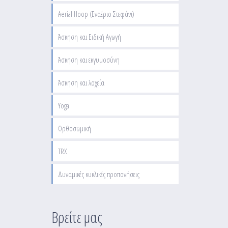
Aerial Hoop (Εναέριο Στεφάνι)
Άσκηση και Ειδική Αγωγή
Άσκηση και εκγυμοσύνη
Άσκηση και λοχεία
Yoga
Ορθοσωμική
TRX
Δυναμικές κυκλικές προπονήσεις
Βρείτε μας