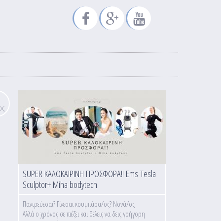
ος
SUPER ΚΑΛΟΚΑΙΡΙΝΗ ΠΡΟΣΦΟΡΑ!! Ems Tesla
Sculptor+ Miha bodytech
Παντρεύεσαι? Γίνεσαι κουμπάρα/ος? Νονά/ος
Αλλά ο χρόνος σε πιέζει και θέλεις να δεις γρήγορη