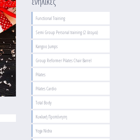
ενήλικες
Functional Training
Semi Group Personal training (2 άτομα)
Kangoo Jumps
Group Reformer Pilates Chair Barrel
Pilates
Pilates Cardio
Total Body
Κυκλική Προπόνηση
Yoga Nidra