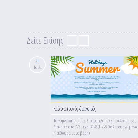
Δείτε Επίσης
29
Ιουλ
Καλοκαιρινές διακοπές
Το γυμναστήριο μας θα είναι κλειστό για καλοκαιρινές
διακοπές από 7/8 μέχρι 31/8(1-7\8 θα λειτουργεί μόνο
η αίθουσα με τα βάρη)