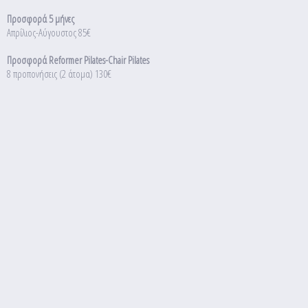
Προσφορά 5 μήνες
Απρίλιος-Αύγουστος 85€
Προσφορά Reformer Pilates-Chair Pilates
8 προπονήσεις (2 άτομα) 130€