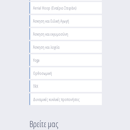
Aerial Hoop (Εναέριο Στεφάνι)
Άσκηση και Ειδική Αγωγή
Άσκηση και εκγυμοσύνη
Άσκηση και λοχεία
Yoga
Ορθοσωμική
TRX
Δυναμικές κυκλικές προπονήσεις
Βρείτε μας