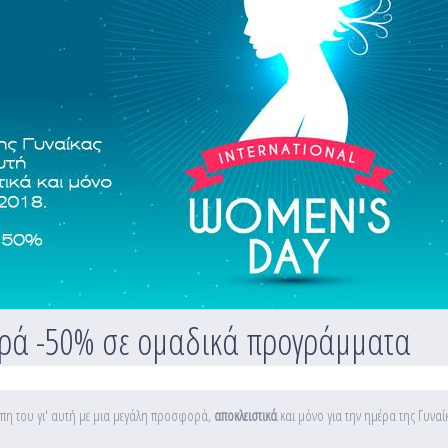
ορά -50% σε ομαδικά προγράμματα
άπη του γι' αυτή με μια μεγάλη προσφορά,
αποκλειστικά
και μόνο για την ημέρα της Γυναί