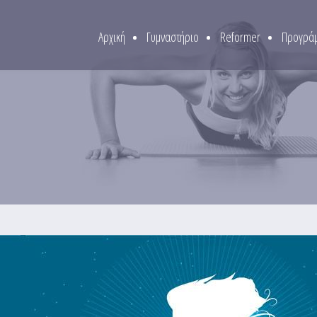
Αρχική
Γυμναστήριο
Reformer
Προγράμ
0% σε ομαδικά προγράμματα