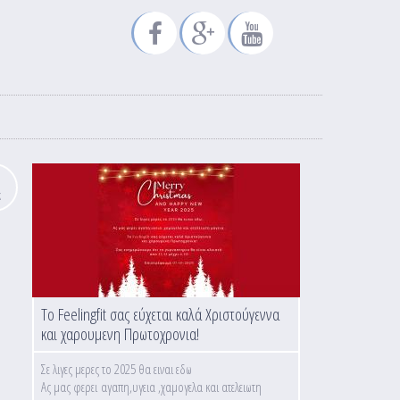
κ
Το Feelingfit σας εύχεται καλά Χριστούγεννα
και χαρουμενη Πρωτοχρονια!
Σε λιγες μερες το 2025 θα ειναι εδω
Ας μας φερει αγαπη,υγεια ,χαμογελα και ατελειωτη