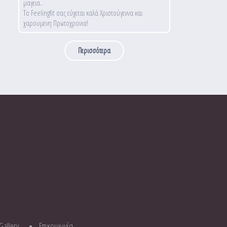
μαγεια..
Το Feelingfit σας εύχεται καλά Χριστούγεννα και
χαρουμενη Πρωτοχρονια!
Περισσότερα
Gallery
Επικοινωνία