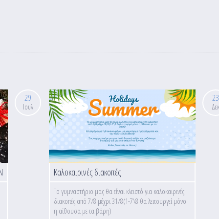
29
23
Ιουλ
Δε
Ν
Καλοκαιρινές διακοπές
Το γυμναστήριο μας θα είναι κλειστό για καλοκαιρινές
διακοπές από 7/8 μέχρι 31/8(1-7\8 θα λειτουργεί μόνο
η αίθουσα με τα βάρη)